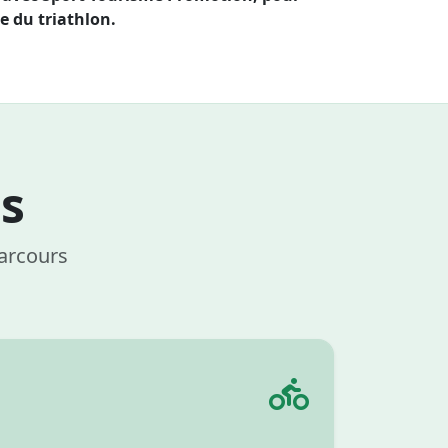
e du triathlon.
s
parcours