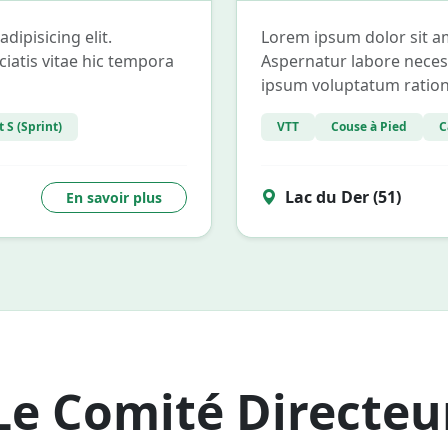
ipisicing elit.
Lorem ipsum dolor sit am
ciatis vitae hic tempora
Aspernatur labore necess
ipsum voluptatum ration
 S (Sprint)
VTT
Couse à Pied
C
Lac du Der (51)
En savoir plus
Le Comité Directeu