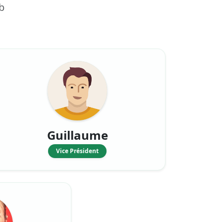
b
Guillaume
Vice Président