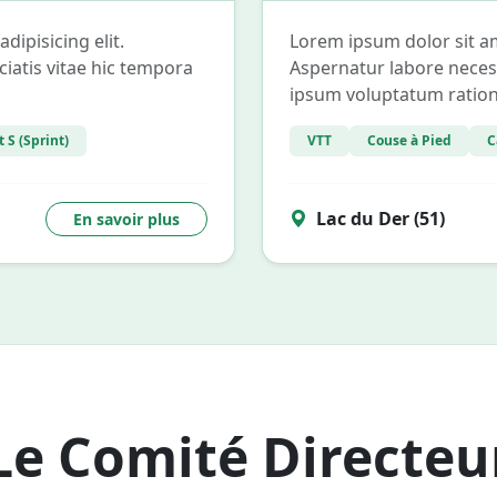
ipisicing elit.
Lorem ipsum dolor sit am
ciatis vitae hic tempora
Aspernatur labore necess
ipsum voluptatum ration
 S (Sprint)
VTT
Couse à Pied
C
Lac du Der (51)
En savoir plus
Le Comité Directeu