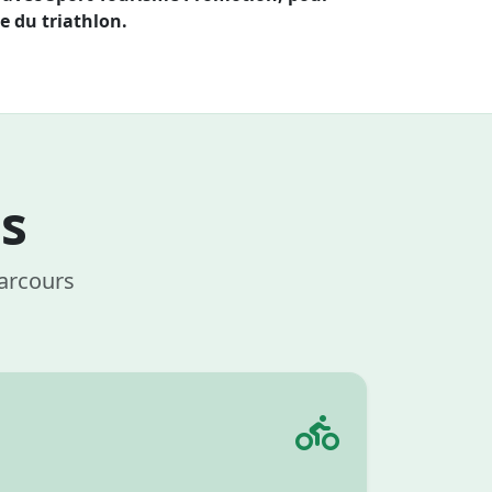
e du triathlon.
s
parcours